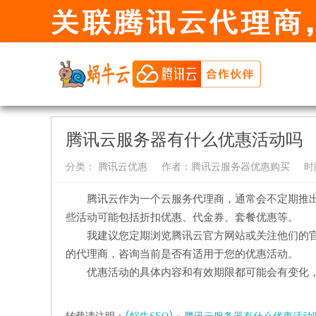
腾讯云服务器有什么优惠活动吗
分类：
腾讯云优惠
作者：
腾讯云服务器优惠购买
时间
腾讯云作为一个云服务代理商，通常会不定期推
些活动可能包括折扣优惠、代金券、套餐优惠等。
我建议您定期浏览腾讯云官方网站或关注他们的
的代理商，咨询当前是否有适用于您的优惠活动。
优惠活动的具体内容和有效期限都可能会有变化