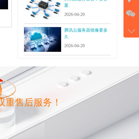
案
在
2026-04-20
微信
腾讯云服务器镜像要多
gans
久
qq
2026-04-20
5492
双重售后服务！